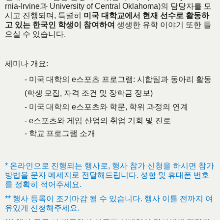
rnia-Irvine과
University of Central Oklahoma)의 담당자를 모
시고 진행되며, 특별히
미국 대학교에서 현재 선수로 활동하
고 있는 한국인 학생이 참여하여
생생한 유학 이야기 또한 들
으실 수 있습니다.
세미나 개요:
- 미국
대학의
e스포츠
프로그램
: 시합
팀과
동아리
활동
(
학생
모집
,
자격
조건
및
장학금
정보
)
- 미국
대학의
e
스포츠
와
학문
,
학위
과정의
연계
- e스포츠
와
게임
산업의
취업
기회
및
진로
- 학교
프로그램
소개
* 온라인으로 진행되는 행사로, 행사 참가 신청을 하시면 참가
방법을 문자 메세지로 전달해드립니다. 성함 및 휴대폰 번호
를 정확히 적어주세요.
** 행사 등록이 조기마감 될 수 있습니다. 행사 이틀 전까지 여
유있게 신청해주세요.