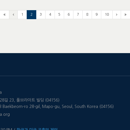
1
2
3
4
5
6
7
8
9
10
a
8길 23, 풀브라이트 빌딩 (04156)
 23 Baekbeom-ro 28-gil, Mapo-gu, Seoul, South Korea (04156)
a.org