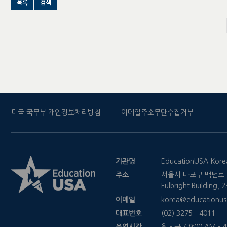
목록
검색
미국 국무부 개인정보처리방침
이메일주소무단수집거부
기관명
EducationUSA Kore
주소
서울시 마포구 백범로 2
Fulbright Building,
이메일
korea@educationus
대표번호
(02) 3275 - 4011