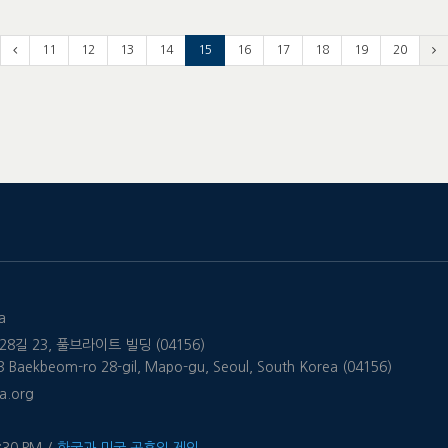
11
12
13
14
15
16
17
18
19
20
a
8길 23, 풀브라이트 빌딩 (04156)
 23 Baekbeom-ro 28-gil, Mapo-gu, Seoul, South Korea (04156)
a.org