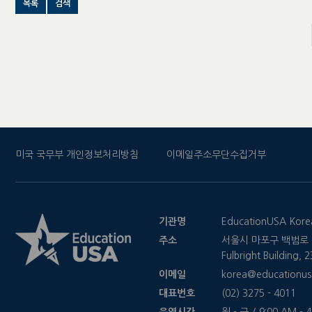
목록
검색
미국 국무부 개인정보처리방침
이메일주소무단수집거부
기관명
EducationUSA Kore
주소
서울시 마포구 백범로 2
Fulbright Building,
이메일
korea@educationus
대표번호
(02) 3275 - 4011