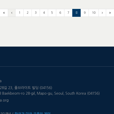
1
2
3
4
5
6
7
8
9
10
a
8길 23, 풀브라이트 빌딩 (04156)
 23 Baekbeom-ro 28-gil, Mapo-gu, Seoul, South Korea (04156)
a.org