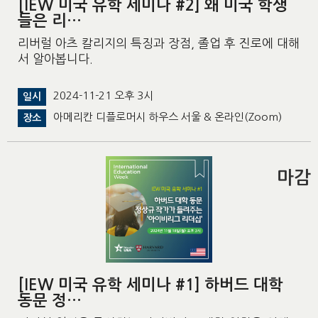
[IEW 미국 유학 세미나 #2] 왜 미국 학생
들은 리…
리버럴 아츠 칼리지의 특징과 장점, 졸업 후 진로에 대해
서 알아봅니다.
2024-11-21 오후 3시
일시
아메리칸 디플로머시 하우스 서울 & 온라인(Zoom)
장소
마감
[IEW 미국 유학 세미나 #1] 하버드 대학
동문 정…