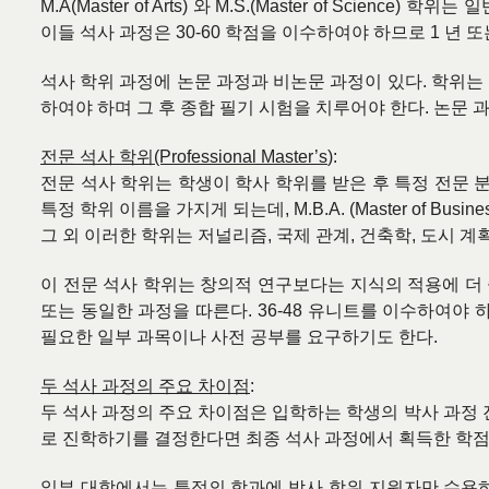
M.A(Master of Arts)
와
M.S.(Master of Science)
학위는 일
이들 석사 과정은
30-60
학점을 이수하여야 하므로
1
년 또
석사 학위 과정에 논문 과정과 비논문 과정이 있다
.
학위는
하여야 하며 그 후 종합 필기 시험을 치루어야 한다
.
논문 
전문 석사 학위
(Professional Master’s
):
전문 석사 학위는 학생이 학사 학위를 받은 후 특정 전문
특정 학위 이름을 가지게 되는데
, M.B.A. (Master of Busine
그 외 이러한 학위는 저널리즘
,
국제 관계
,
건축학
,
도시 계
이 전문 석사 학위는 창의적 연구보다는 지식의 적용에 더
또는 동일한 과정을 따른다
. 36-48
유니트를 이수하여야 
필요한 일부 과목이나 사전 공부를 요구하기도 한다
.
두 석사 과정의 주요 차이점
:
두 석사 과정의 주요 차이점은 입학하는 학생의 박사 과정
로 진학하기를 결정한다면 최종 석사 과정에서 획득한 학
일부 대학에서는 특정의 학과에 박사 학위 지원자만 수용