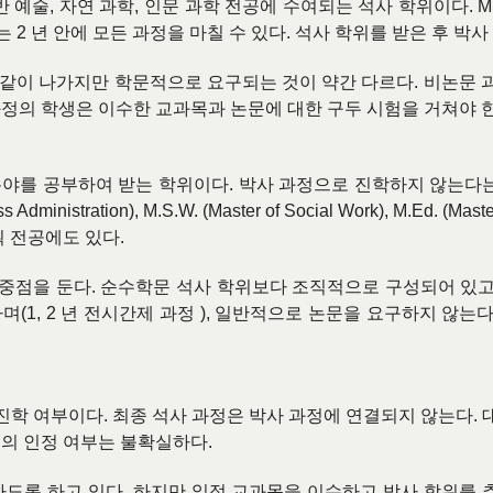
반 예술
,
자연 과학
,
인문 과학 전공에 수여되는 석사 학위이다
. M
는
2
년 안에 모든 과정을 마칠 수 있다
.
석사 학위를 받은 후 박사
 같이 나가지만 학문적으로 요구되는 것이 약간 다르다
.
비논문 
과정의 학생은 이수한 교과목과 논문에 대한 구두 시험을 거쳐야 
 분야를 공부하여 받는 학위이다
.
박사 과정으로 진학하지 않는다
ss Administration), M.S.W. (Master of Social Work), M.Ed. (Master
획 전공에도 있다
.
 중점을 둔다
.
순수학문 석사 학위보다 조직적으로 구성되어 있
하며
(1, 2
년 전시간제 과정
),
일반적으로 논문을 요구하지 않는
 진학 여부이다
.
최종 석사 과정은 박사 과정에 연결되지 않는다
.
점의 인정 여부는 불확실하다
.
하도록 하고 있다
.
하지만 일정 교과목을 이수하고 박사 학위를 