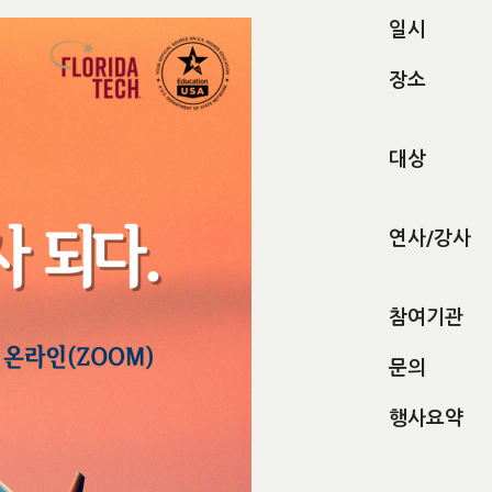
일시
장소
대상
연사/강사
참여기관
문의
행사요약