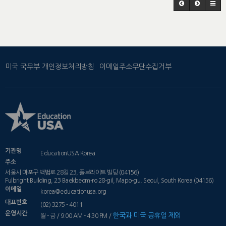
미국 국무부 개인정보처리방침
이메일주소무단수집거부
기관명
EducationUSA Korea
주소
서울시 마포구 백범로 28길 23, 풀브라이트 빌딩 (04156)
Fulbright Building, 23 Baekbeom-ro 28-gil, Mapo-gu, Seoul, South Korea (04156)
이메일
korea@educationusa.org
대표번호
(02) 3275 - 4011
운영시간
한국과 미국 공휴일 제외
월 - 금 / 9:00 AM - 4:30 PM /