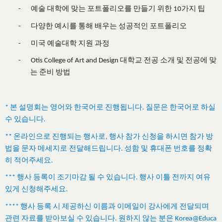
예술
대학에
맞는
포트폴리오를
만들기
위한
가지
팁
-
10
다양한
예시를
통해
배우는
성공적인
포트폴리오
-
미국
예술대학
지원
과정
-
대학교
전공
소개
및
전공에
맞
-
Otis College of Art and Design
는
준비
방법
본
설명회는
영어와
한국어로
진행됩니다
질문은
한국어로
하실
*
.
수
있습니다
.
온라인으로
진행되는
행사로
행사
참가
신청을
하시면
참가
방
**
,
법을
문자
메세지로
전달해드립니다
성함
및
휴대폰
번호를
정확
.
히
적어주세요
.
행사
등록이
조기마감
될
수
있습니다
행사
이틀
전까지
여유
***
.
있게
신청해주세요
.
행사
등록
시
제공하신
이름과
이메일이
강사에게
전달되며
****
관련
자료를
받아보실
수
있습니다
원하지
않는
분은
.
Korea@Educa