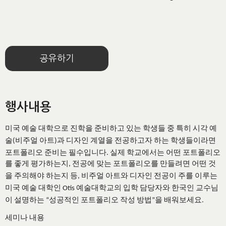
공유하기
행사내용
미국
예술
대학으로
진학을
준비하고
있는
학생들
중
특히
시각
예
술
비주얼
아트
과
디자인
계열을
전공하고자
하는
학생들이라면
(
)
포트폴리오
준비는
필수입니다
. 실제 학교에서는 어떤 포트폴리오
를 좋게 평가하는지, 전공에 맞는 포트폴리오를 만들려면 어떤 것
비주얼
아트와
디자인
전공이
주를
이루는
을 주의해야 하는지 등,
미국
예술
대학인
예술대학교의
입학
담당자와
한국인
교수님
Otis
이
설명하는
성공적인
포트폴리오
작성
방법
을
배워보세요
“
”
.
세미나
내용