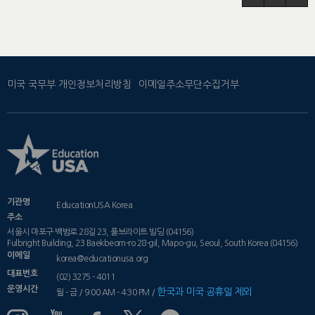
미국 국무부 개인정보처리방침
이메일주소무단수집거부
기관명
EducationUSA Korea
주소
서울시 마포구 백범로 28길 23, 풀브라이트 빌딩 (04156)
Fulbright Building, 23 Baekbeom-ro 28-gil, Mapo-gu, Seoul, South Korea (04156)
이메일
korea@educationusa.org
대표번호
(02) 3275 - 4011
운영시간
한국과 미국 공휴일 제외
월 - 금 / 9:00 AM - 4:30 PM /