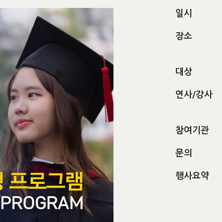
일시
장소
대상
연사/강사
참여기관
문의
행사요약