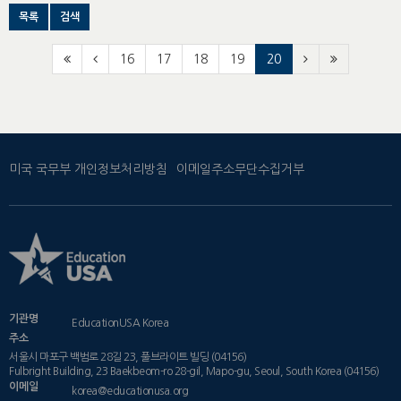
목록
검색
16
17
18
19
20
미국 국무부 개인정보처리방침
이메일주소무단수집거부
기관명
EducationUSA Korea
주소
서울시 마포구 백범로 28길 23, 풀브라이트 빌딩 (04156)
Fulbright Building, 23 Baekbeom-ro 28-gil, Mapo-gu, Seoul, South Korea (04156)
이메일
korea@educationusa.org