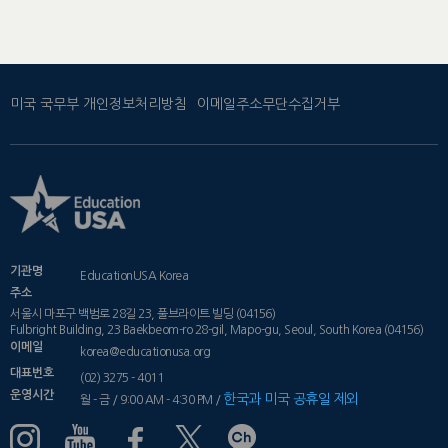
미국 국무부 개인정보처리방침
이메일주소무단수집거부
기관명
EducationUSA Korea
주소
서울시 마포구 백범로 28길 23, 풀브라이트 빌딩 (04156)
Fulbright Building, 23 Baekbeom-ro 28-gil, Mapo-gu, Seoul, South Korea (04156)
이메일
korea@educationusa.org
대표번호
(02) 3275 - 4011
운영시간
한국과 미국 공휴일 제외
월 - 금 / 9:00 AM - 4:30 PM /